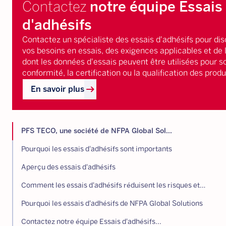
Contactez
notre équipe Essais
d'adhésifs
Contactez un spécialiste des essais d'adhésifs pour dis
vos besoins en essais, des exigences applicables et de
dont les données d'essais peuvent être utilisées pour so
conformité, la certification ou la qualification des produ
arrow_right_alt
En savoir plus
PFS TECO, une société de NFPA Global Sol...
Pourquoi les essais d'adhésifs sont importants
Aperçu des essais d'adhésifs
Comment les essais d'adhésifs réduisent les risques et soutiennent la conformité
Pourquoi les essais d'adhésifs de NFPA Global Solutions
Contactez notre équipe Essais d'adhésifs...