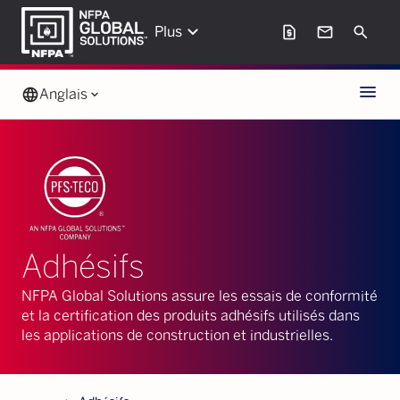
keyboard_arrow_down
request_page
mail
Search
Plus
Menu
language
Anglais
keyboard_arrow_down
Adhésifs
NFPA Global Solutions assure les essais de conformité
et la certification des produits adhésifs utilisés dans
les applications de construction et industrielles.