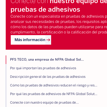
Conecte con
nuestro equipo d
pruebas de adhesivos
Conecte con un especialista en pruebas de adhesivos 
analizar sus necesidades de pruebas, los requisitos apl
cómo los datos de las pruebas pueden utilizarse para r
cumplimiento, la certificación o la calificación del prod
arrow_right_alt
Más información
PFS TECO, una empresa de NFPA Global Sol...
Por qué importan las pruebas de adhesivos
Descripción general de las pruebas de adhesivos
Cómo las pruebas de adhesivos reducen el riesgo y respaldan el cumplimiento
Por qué las pruebas de adhesivos de NFPA Global Solutions
Conecte con nuestro equipo de pruebas de...