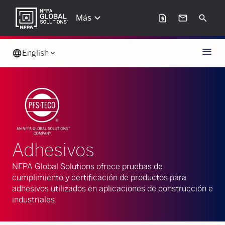
keyboard_arrow_down
request_page
mail
Search
Más
Menu
language
English
keyboard_arrow_down
Adhesivos
NFPA Global Solutions ofrece pruebas de
cumplimiento y certificación de productos para
adhesivos utilizados en aplicaciones de construcción e
industriales.