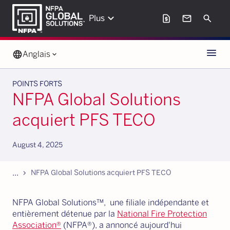
keyboard_arrow_down
request_page
mail
Search
Plus
Menu
language
Anglais
keyboard_arrow_down
POINTS FORTS
NFPA Global Solutions
acquiert PFS TECO
August 4, 2025
...
chevron_forward
NFPA Global Solutions acquiert PFS TECO
NFPA Global Solutions™, une filiale indépendante et
entièrement détenue par la
National Fire Protection
Association®
(NFPA®), a annoncé aujourd'hui