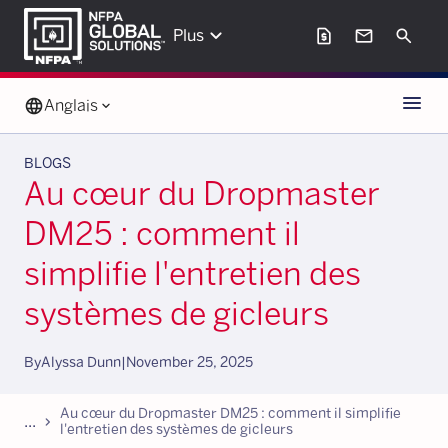
keyboard_arrow_down
request_page
mail
Search
Plus
Menu
language
Anglais
keyboard_arrow_down
BLOGS
Au cœur du Dropmaster
DM25 : comment il
simplifie l'entretien des
systèmes de gicleurs
By
Alyssa Dunn
|
November 25, 2025
Au cœur du Dropmaster DM25 : comment il simplifie
...
chevron_forward
l'entretien des systèmes de gicleurs