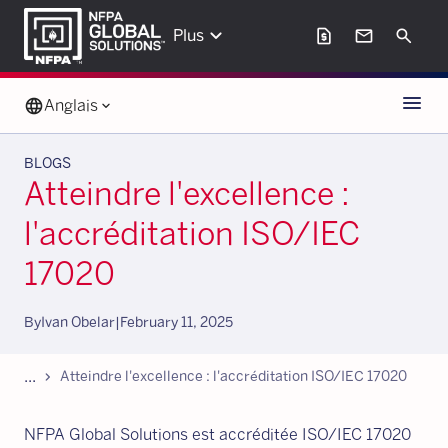
keyboard_arrow_down
request_page
mail
Search
Plus
Menu
language
Anglais
keyboard_arrow_down
BLOGS
Atteindre l'excellence :
l'accréditation ISO/IEC
17020
By
Ivan Obelar
|
February 11, 2025
...
chevron_forward
Atteindre l'excellence : l'accréditation ISO/IEC 17020
NFPA Global Solutions est accréditée ISO/IEC 17020