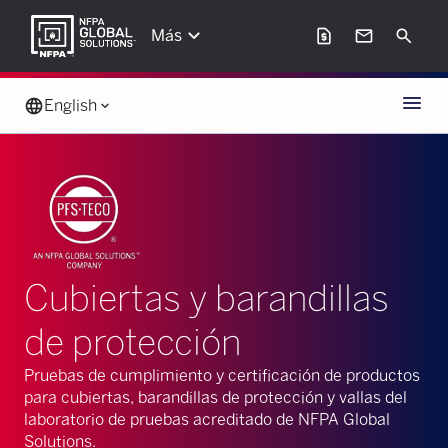
keyboard_arrow_down
request_page
mail
Search
Más
Menu
language
English
keyboard_arrow_down
Cubiertas y barandillas
de protección
Pruebas de cumplimiento y certificación de productos
para cubiertas, barandillas de protección y vallas del
laboratorio de pruebas acreditado de NFPA Global
Solutions.