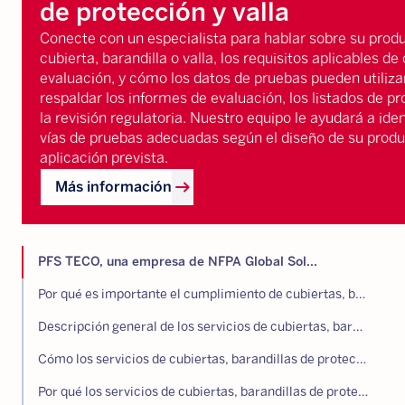
de protección y valla
Conecte con un especialista para hablar sobre su prod
cubierta, barandilla o valla, los requisitos aplicables de
evaluación, y cómo los datos de pruebas pueden utiliza
respaldar los informes de evaluación, los listados de p
la revisión regulatoria. Nuestro equipo le ayudará a iden
vías de pruebas adecuadas según el diseño de su produ
aplicación prevista.
arrow_right_alt
Más información
PFS TECO, una empresa de NFPA Global Sol...
Por qué es importante el cumplimiento de cubiertas, barandillas de protección y vallas
Descripción general de los servicios de cubiertas, barandillas de protección y vallas
Cómo los servicios de cubiertas, barandillas de protección y vallas reducen el riesgo y respaldan el cumplimiento
Por qué los servicios de cubiertas, barandillas de protección y vallas de NFPA Global Solutions