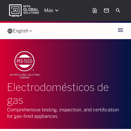
keyboard_arrow_down
request_page
mail
Search
Más
Menu
language
English
keyboard_arrow_down
Electrodomésticos de
gas
Comprehensive testing, inspection, and certification
for gas-fired appliances.