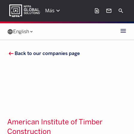
keyboard_arrow_down
request_page
mail
Search
Más
Menu
language
English
keyboard_arrow_down
arrow_left_alt
Back to our companies page
American Institute of Timber
Construction