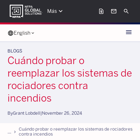
keyboard_arrow_down
request_page
mail
Search
Más
Menu
language
English
keyboard_arrow_down
BLOGS
Cuándo probar o
reemplazar los sistemas de
rociadores contra
incendios
By
Grant Lobdell
|
November 26, 2024
Cuándo probar o reemplazar los sistemas de rociadores
...
chevron_forward
contra incendios