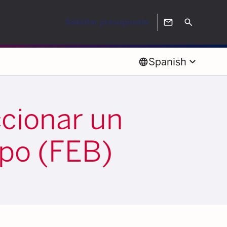
mail
Search
Solicitar presupuesto
keyboard_arrow_down
language
Spanish
ccionar un
po (FEB)